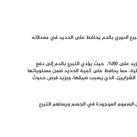
لتبرع الدوري بالدم يحافظ على الحديد في معدلاته
أن التبرع بالدم لمرة واحدة في العام على الأقل، يقلل فرص الإصابة بجلطات القلب، والنوبات القلبية عموماً، بنسبة تزيد على 80%. حيث يؤدي التبرع بالدم إلى دفع
لية، مما يحافظ على كمية الحديد ضمن مستوياتها
ب الشرايين، الذي يسبب ضيقها، ويزيد فرص حدوث
من السموم الموجودة في الجسم ويساهم التبرع