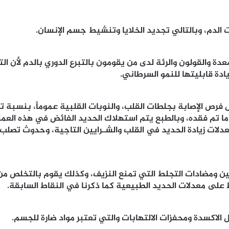
ت الدم، وبالتالي تجديد الخلايا وتنشيط جسم الإنسان.
دة والقولون والرئة لدى من يقومون بالتبرع الدوري بالدم لأن ا
ادة قابليتها للنمو السرطاني.
ا تم فقده، وبالطبع يتم استهلاك الحديد الفائض في هذه العم
عدلات زيادة الحديد في القلب والشـرايين التاجية، وحدوث تصل
بومين ومضادات التجلط التي تمنع النزيف، وكذلك يقوم بالتخلص 
 على معدلات الحديد الطبيعية كما ذكرنا في النقاط السابقة.
الاكسدة ومحفزات الالتهابات والتي تعتبر مواد ضارة للجسم.