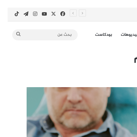
‫X
فيسبوك
‫YouTube
انستقرام
تيلقرام
‫TikTok
بحث
يديوهات
بودكاست
عن