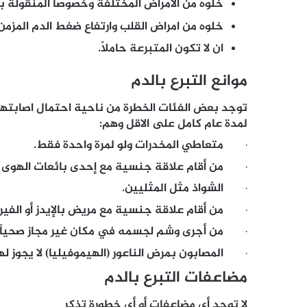
خلوه من الامراض المختلفة وخصوصا المنقولة بالد
خلوه من امراض القلب وارتفاع ضغط الدم المزمن 
ان لا تكون المتبرعة حاملاً.
موانع التبرع بالدم
توجد بعض الفئات الخطرة من ناحية احتمال اصابتها ب
لمدة عام كامل على الاقل وهم:
· متعاطي المخدرات ولو لمرة واحدة فقط.
· من أقام علاقة جنسية مع إحدى بائعات الهوى أو
· الشواذ مثل المثليين.
· من أقام علاقة جنسية مع مريض بالإيدز أو الفير
· من أجرى وشم لجسمه في مكان غير مجاز صحياً.
· المصابون بمرض الناعور (الهيموفيليا) لا يجوز لهم 
مضاعفات التبرع بالدم
لا توجد أي مضاعفات أو أي خطورة تذكر