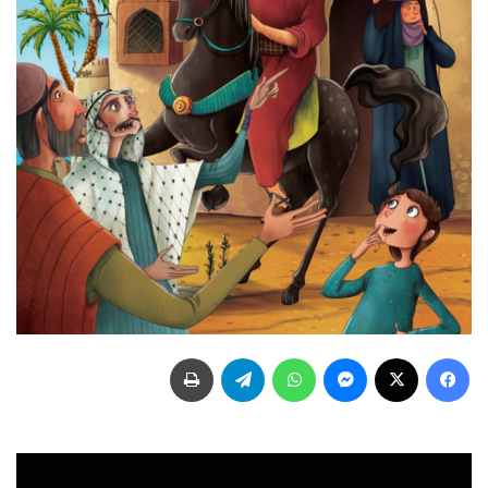
فيسبوك
‫X
ماسنجر
واتساب
تيلقرام
طباعة