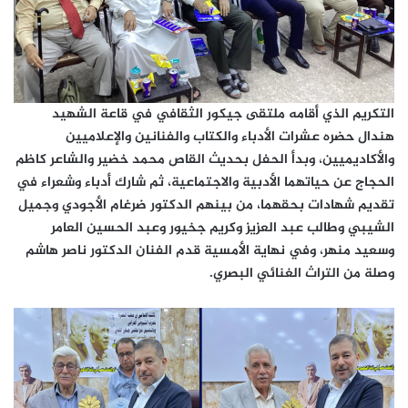
التكريم الذي أقامه ملتقى جيكور الثقافي في قاعة الشهيد
هندال حضره عشرات الأدباء والكتاب والفنانين والإعلاميين
والأكاديميين، وبدأ الحفل بحديث القاص محمد خضير والشاعر كاظم
الحجاج عن حياتهما الأدبية والاجتماعية، ثم شارك أدباء وشعراء في
تقديم شهادات بحقهما، من بينهم الدكتور ضرغام الأجودي وجميل
الشيبي وطالب عبد العزيز وكريم جخيور وعبد الحسين العامر
وسعيد منهر، وفي نهاية الأمسية قدم الفنان الدكتور ناصر هاشم
وصلة من التراث الغنائي البصري.