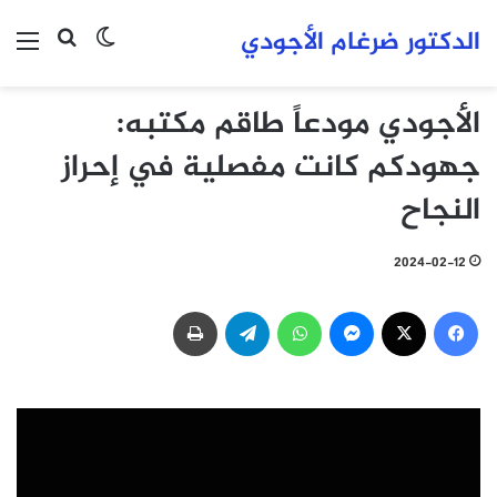
الدكتور ضرغام الأجودي
بحث عن
الوضع المظلم
الق
الأجودي مودعاً طاقم مكتبه:
جهودكم كانت مفصلية في إحراز
النجاح
2024-02-12
فيسبوك
‫X
ماسنجر
واتساب
تيلقرام
طباعة