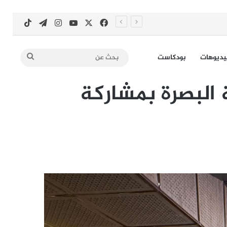
‫X
فيسبوك
‫YouTube
انستقرام
تيلقرام
‫TikTok
بحث
يديوهات
بودكاست
عن
 البصرة بمشاركة