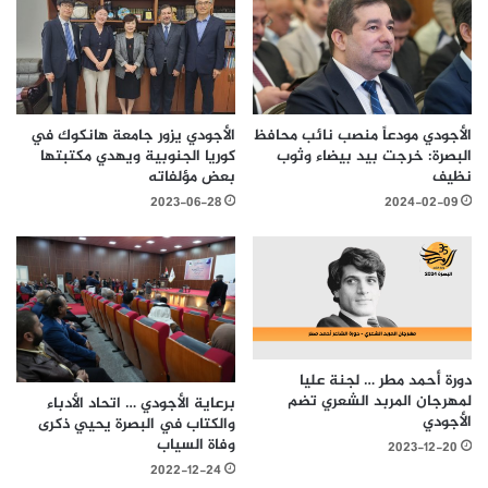
الأجودي مودعاً منصب نائب محافظ
الأجودي يزور جامعة هانكوك في
البصرة: خرجت بيد بيضاء وثوب
كوريا الجنوبية ويهدي مكتبتها
نظيف
بعض مؤلفاته
2023-06-28
2024-02-09
دورة أحمد مطر … لجنة عليا
لمهرجان المربد الشعري تضم
برعاية الأجودي … اتحاد الأدباء
الأجودي
والكتاب في البصرة يحيي ذكرى
وفاة السياب
2023-12-20
2022-12-24