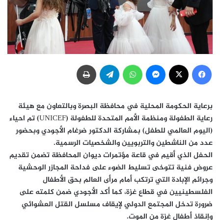
فيسبوك
‫X
ماسنجر
واتساب
تيلقرام
طباعة
برعاية الحكومة المحلية في محافظة البصرة وبالتعاون مع هيئة
رعاية الطفولة ومنظمة الأمم المتحدة للطفولة (UNICEF) تم احياء
(اليوم العالمي للطفل) بمشاركة الدكتور ضرغام الأجودي وبحضور
عدد من الناشطين والتربويين والشخصيات الرسمية.
الحفل الذي أقيم في قاعة مؤتمرات ديوان المحافظة تضمن تقديم
عروض فنية تتوخى تسليط الضوء على فداحة المجازر الوحشية
وجرائم الإبادة التي ترتكب أمام مرأى العالم بحق الأطفال
الفلسطينيين في قطاع غزة، كما أكد الأجودي ضمن كلمته على
ضرورة تدخل المجتمع الدولي لإيقاف مسلسل القتل العشوائي
وإنقاذ أطفال غزة من الموت.