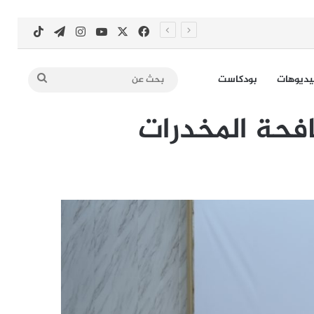
‫X
فيسبوك
‫YouTube
انستقرام
تيلقرام
‫TikTok
بحث
يديوهات
بودكاست
عن
فحة المخدرات