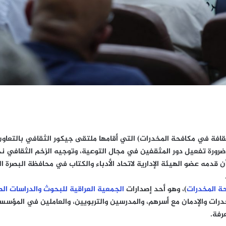
ثقافة في مكافحة المخدرات) التي أقامها ملتقى جيكور الثقافي بالتعاو
رة تفعيل دور المثقفين في مجال التوعية، وتوجيه الزخم الثقافي نح
مه عضو الهيئة الإدارية لاتحاد الأدباء والكتاب في محافظة البصرة الل
حة المخدرات
)، وهو أحد إصدارات
الجمعية العراقية للبحوث والدراسات ال
خدرات والإدمان مع أسرهم، والمدرسين والتربويين، والعاملين في المؤس
رفة.