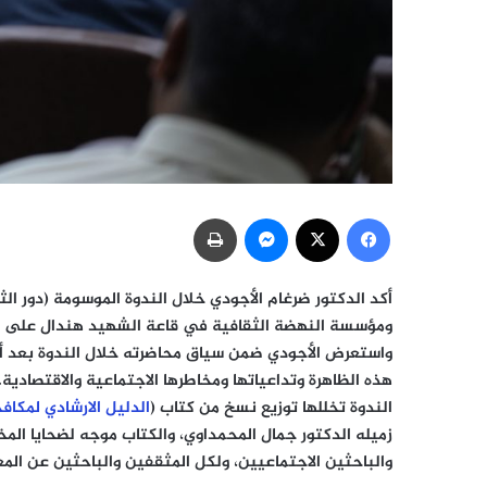
فيسبوك
‫X
ماسنجر
طباعة
أكد الدكتور ضرغام الأجودي خلال الندوة الموسومة (دور ال
ومؤسسة النهضة الثقافية في قاعة الشهيد هندال على ضرو
واستعرض الأجودي ضمن سياق محاضرته خلال الندوة بعد أن قد
هذه الظاهرة وتداعياتها ومخاطرها الاجتماعية والاقتصادية.
الندوة تخللها توزيع نسخ من كتاب (
الدليل الارشادي لمكاف
زميله الدكتور جمال المحمداوي، والكتاب موجه لضحايا الم
والباحثين الاجتماعيين، ولكل المثقفين والباحثين عن المع