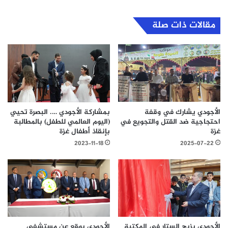
مقالات ذات صلة
الأجودي يشارك في وقفة
بمشاركة الأجودي …. البصرة تحيي
احتجاجية ضد القتل والتجويع في
(اليوم العالمي للطفل) بالمطالبة
غزة
بإنقاذ أطفال غزة
2023-11-18
2025-07-22
الأجودي يزيح الستار في المكتبة
الأجودي يوقع عن مستشفى