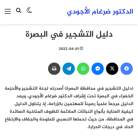
الدكتور ضرغام الأجودي
بحث عن
الوضع المظلم
الق
دليل التشجير في البصرة
2022-04-01
فيسبوك
‫X
ماسنجر
واتساب
تيلقرام
طباعة
(دليل التشجير في محافظة البصرة) أصدرته لجنة التشجير والأحزمة
الخضراء في البصرة تحت إشراف الدكتور ضرغام الأجودي، ويعد
الدليل مرجعاً علمياً رصيناً للمهتمين بالزراعة، إذ يتناول الدليل
كيفية العناية بأنواع النباتات الملائمة للظروف المناخية السائدة
في المحافظة، من حيث تحملها النسبي للملوحة والجفاف والارتفاع
الحاد في درجات الحرارة.