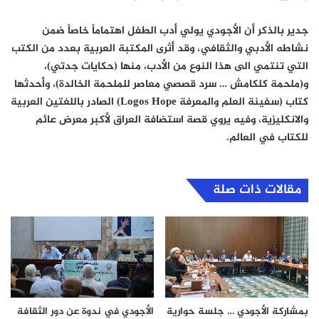
جدير بالذكر أن الأجودي يولي أدب الطفل اهتماماً خاصاً ضمن
نشاطه الأدبي والثقافي، وقد أثرى المكتبة العربية بعدد من الكتب
التي تنتمي الى هذا النوع من الأدب، منها (حكايات جدتي)،
و(ملحمة كلكامش … سرد قصصي معاصر للملحمة الخالدة)، وأحدثها
كتاب (سفينة العلم والمعرفة
Logos Hope
) الصادر باللغتين العربية
والانكليزية، وفيه يروي قصة استضافة العراق لأكبر معرض عائم
للكتاب في العالم.
مقالات ذات صلة
بمشاركة الأجودي … جلسة حوارية
الأجودي في ندوة عن دور الثقافة