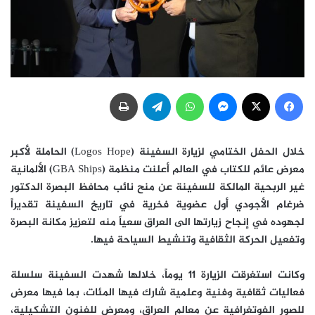
فيسبوك
‫X
ماسنجر
واتساب
تيلقرام
طباعة
خلال الحفل الختامي لزيارة السفينة (Logos Hope) الحاملة لأكبر
معرض عائم للكتاب في العالم أعلنت منظمة (GBA Ships) الألمانية
غير الربحية المالكة للسفينة عن منح نائب محافظ البصرة الدكتور
ضرغام الأجودي أول عضوية فخرية في تاريخ السفينة تقديراً
لجهوده في إنجاح زيارتها الى العراق سعياً منه لتعزيز مكانة البصرة
وتفعيل الحركة الثقافية وتنشيط السياحة فيها.
وكانت استغرقت الزيارة 11 يوماً، خلالها شهدت السفينة سلسلة
فعاليات ثقافية وفنية وعلمية شارك فيها المئات، بما فيها معرض
للصور الفوتغرافية عن معالم العراق، ومعرض للفنون التشكيلية،