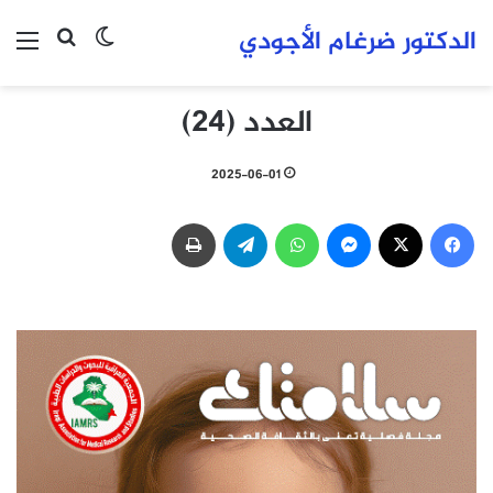
الدكتور ضرغام الأجودي
بحث عن
الوضع المظلم
الق
العدد (24)
2025-06-01
فيسبوك
‫X
ماسنجر
واتساب
تيلقرام
طباعة