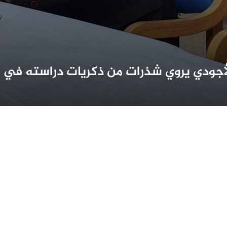
أجودي يروي شذرات من ذكريات دراسته في ال