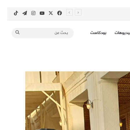
‫X
فيسبوك
‫YouTube
انستقرام
تيلقرام
‫TikTok
بحث
يديوهات
بودكاست
عن