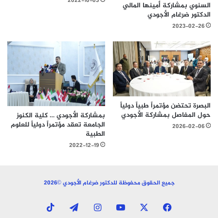
2022-10-03
السنوي بمشاركة أمينها المالي
الدكتور ضرغام الأجودي
2023-02-26
البصرة تحتضن مؤتمراً طبياً دولياً
حول المفاصل بمشاركة الأجودي
بمشاركة الأجودي … كلية الكنوز
الجامعة تعقد مؤتمراً دولياً للعلوم
2026-02-06
الطبية
2022-12-19
جميع الحقوق محفوظة للدكتور ضرغام الأجودي ©2026
‫X
فيسبوك
‫YouTube
انستقرام
تيلقرام
‫TikTok