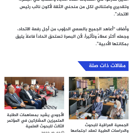
وتقديري وامتناني لكل من منحني الثقة لأكون نائب رئيس
الاتحاد”.
وأضاف “أعاهد الجميع بالسعي الدؤوب من أجل رفعة الاتحاد،
وجعله أكثر عطاءً وتأثيراً، لأن البصرة تستحق اتحاداً فاعلاً يليق
بمكانتها الأدبية”.
مقالات ذات صلة
الأجودي يشيد بمساهمات الطلبة
المتميزين المشاركين في المؤتمر
الجمعية العراقية للبحوث
الثالث للبحوث العلمية
والدراسات الطبية تعقد اجتماعها