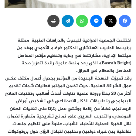
فيسبوك
‫X
ماسنجر
واتساب
تيلقرام
طباعة
اختتمت الجمعية العراقية للبحوث والدراسات الطبية، ممثلة
برئيسها الطبيب الاستشاري الدكتور ضرغام الأجودي ووفد من
هيئتها الإدارية، مشاركتها في رعاية وتنظيم مؤتمر المفاصل
(
Basrah Bright
)، الذي يعد منصة علمية رائدة لتعزيز صحة
المفاصل والعظام في العراق.
وقد تميزت النسخة الجديدة من المؤتمر بجدول أعمال مكثف عكس
عمق الشراكة العلمية، حيث تضمن المؤتمر فعاليات شملت تقديم
أكثر من ٢٠ بحثاً وورقة علمية تناولت أحدث أساليب وتقنيات العلاج
البيولوجي وتطبيقات الذكاء الاصطناعي في تشخيص أمراض
الروماتيزم، فضلاً عن إقامة ورشتي عمل ركزتا على تقنيات الحقن
الموضعي، والتدريب السريري على نماذج تشريحية متطورة لضمان
نقل الخبرة العملية للأطباء الشباب، علاوةً على تنظيم جلسات
تفاعلية بين خبراء دوليين ومحليين لتبادل الرؤى حول بروتوكولات