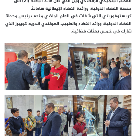
الفضاء البلجيكي فرانك دي وين الذي كان قائد البعثة (٢١) الى
محطة الفضاء الدولية، ورائدة الفضاء الإيطالية سامانثا
كريستوفوريتي التي شغلت في العام الماضي منصب رئيس محطة
الفضاء الدولية، ورائد الفضاء والطبيب الهولندي اندريه كويبرز الذي
شارك في خمس بعثات فضائية.